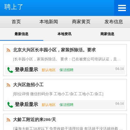
聘上了
首页
本地新闻
商家黄页
发布信息
最新信息
本地资讯
商家信息
北京大兴区长丰园小区，家装拆除活。要求
[长丰园小区，家装拆除活。 要求：已在被窝公司培训认证，且经常给被窝干活的师傅。非请勿扰！ 上工时间：随时 工资：面议]
04-14
登录后显示
默认地区
保洁招聘
大兴区急招小工
[职位详情 微信扫码分享 工地小工/杂工 工地小工/杂工]
04-14
登录后显示
默认地区
保洁招聘
大龄工附近的来200/天
[瀛海大龄工58岁以下 负责收箱子清理垃圾 有活就干没活就待着 工资200一天（不管吃住）周结 能适应白夜班两班倒的 可以直接试岗需要长期稳定的]