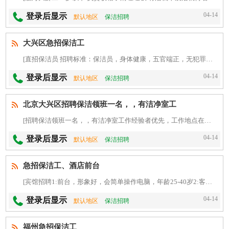
04-14
登录后显示
默认地区
保洁招聘
大兴区急招保洁工
[直招保洁员 招聘标准：保洁员，身体健康，五官端正，无犯罪记录，身份证年龄60岁以下 薪资待遇：以上月薪3000元，管午饭，月休4天，每天工作八小时 联系人：苟经理： 工作地址：]
04-14
登录后显示
默认地区
保洁招聘
北京大兴区招聘保洁领班一名，，有洁净室工
[招聘保洁领班一名，，有洁净室工作经验者优先，工作地点在地泽西街附近-待遇面议 联系电话]
04-14
登录后显示
默认地区
保洁招聘
急招保洁工、酒店前台
[宾馆招聘1:前台，形象好，会简单操作电脑，年龄25-40岁2:客房保洁，年龄35-55岁之间，能吃苦耐劳，联系电话☎:地址:瑞豪小区斜对面尚客优精选酒店。]
04-14
登录后显示
默认地区
保洁招聘
福州急招保洁工