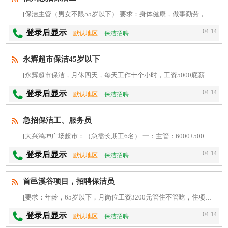
[保洁主管（男女不限55岁以下） 要求：身体健康，做事勤劳，服从管理，有亲和力 上班时间:7:30-22:30 工资：5500-6500 位置：华润万象城 联系电话：朱女士]
04-14
登录后显示
默认地区
保洁招聘
永辉超市保洁45岁以下
[永辉超市保洁，月休四天，每天工作十个小时，工资5000底薪加500绩效，提供吃住，45岁以下才行]
04-14
登录后显示
默认地区
保洁招聘
急招保洁工、服务员
[大兴鸿坤广场超市：（急需长期工6名） 一：主管：6000+500（全勤）+500（绩效考核） 备：十小时后工资加1000全勤可领8000 二：领班：4500+300（全勤）+200（]
04-14
登录后显示
默认地区
保洁招聘
首邑溪谷项目，招聘保洁员
[要求：年龄，65岁以下，月岗位工资3200元管住不管吃，住项目楼房二层。工作时间早6:30一10:30下午13:00一17:00点无休息。有保洁经验者优先。]
04-14
登录后显示
默认地区
保洁招聘