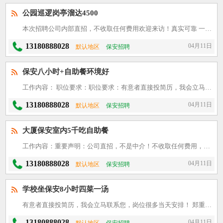
公园巡逻岗亭溜达4500
本次招聘公司内部直招，不收取任何费用欢迎来访！真实可靠 一、任职资格： 1、形象岗身高1.70米以上，年龄：18-45周岁； 2、要求初中以上学历。为人正直，责任心强； 3、五官端正，身体健康
13180888028
04月11日
默认地区
保安招聘
保安八小时+自助餐环境好
工作内容： 职位要求：职位要求：有意者直接投简历，我会立马联系您，岗位很多当天安排！ 郑重声明： 此职位直属公司内部直招，非中介机构；无任何费用，面试当天安排工作，包食宿。签订国家正式合同。因公司
13180888028
04月11日
默认地区
保安招聘
大厦保安室内5千吃自助餐
工作内容：重要声明：公司直招，不是中介！不收取任何费用，有意者可来面试。 1、公司规模强大，300多个单位，无论你想找什么样的单位，都能安排合适你的岗位！ 2、当天安排吃住，没钱的队长会帮忙买吃饭
13180888028
04月11日
默认地区
保安招聘
学校坐保安8小时四菜一汤
有意者直接投简历，我会立马联系您，岗位很多当天安排！ 郑重声明： 此职位直属公司内部直招，非中介机构；无任何费用，面试当天安排工作，包食宿。签订国家正式合同。因公司业务拓展，特面向社会公开。 一、
13180888028
04月11日