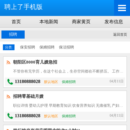
聘上了手机版
首页
本地新闻
商家黄页
发布信息
招聘
返回首页
保安招聘
保姆招聘
保洁招聘
分类:
朝阳区8000育儿嫂急招
不管你有无学历，在这个社会上，生存空间都在不断挤压。 工作越来越难找，但是有一个永远不失业的行业，适合每个想好好生活的人，这就是母婴行业。 现在做母婴行业不会那么累，宝宝睡眠时间多，自己在护理宝宝
13180888028
04月11日
默认地区
保姆招聘
招聘零基础月嫂
职位详情 婴幼儿护理 早期教育知识 饮食营养知识 无痛催乳 产妇护理 包吃 包住 职位要求： 1、要求年龄20到52岁。; 2、我们公司月嫂员工安排月子会所实习工作接单; 3、在母婴行业需
13180888028
04月11日
默认地区
保姆招聘