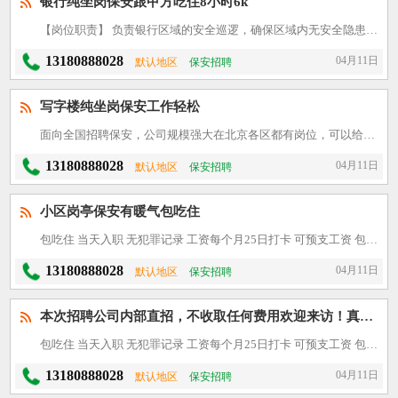
银行纯坐岗保安跟甲方吃住8小时6k
【岗位职责】 负责银行区域的安全巡逻，确保区域内无安全隐患；进行日常的门卫值守，维护银行秩序；处理突发事件，及时报警并采取相应措施；监控银行内的消防设施，确保其正常运行；协助客户进出银行，并维持良好
13180888028
04月11日
默认地区
保安招聘
写字楼纯坐岗保安工作轻松
面向全国招聘保安，公司规模强大在北京各区都有岗位，可以给您就近安排岗位。公司给大家解决后顾之忧，入职当天即可安排食宿，来了就能上班不用培训！请广大求职者放心投简历或者点击微聊详细咨询。 入职要求：1
13180888028
04月11日
默认地区
保安招聘
小区岗亭保安有暖气包吃住
包吃住 当天入职 无犯罪记录 工资每个月25日打卡 可预支工资 包吃包住，长期短期保安 薪资待遇4000-6000不等 面试当天安排住宿，第二天就能上班18-55岁，站岗，坐岗，车场巡逻岗宿舍
13180888028
04月11日
默认地区
保安招聘
本次招聘公司内部直招，不收取任何费用欢迎来访！真实可靠 一、任职资格： 1、形象岗身高1.70米以上
包吃住 当天入职 无犯罪记录 工资每个月25日打卡 可预支工资 包吃包住，长期短期保安 薪资待遇4000-6000不等 面试当天安排住宿，第二天就能上班18-55岁，站岗，坐岗，车场巡逻岗宿舍
13180888028
04月11日
默认地区
保安招聘